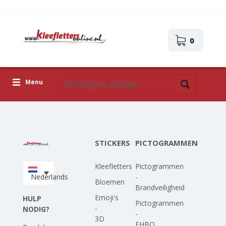
0
Menu
Kleefletters
Pictogrammen
STICKERS
PICTOGRAMMEN
Zelfklevende afbeeldingen
Kleefletters
Pictogrammen
Upload je eigen ontwerp
Nederlands
-
Bloemen
Brandveiligheid
Corona Covid-19
Emoji's
HULP
Pictogrammen
-
NODIG?
-
3D
EHBO