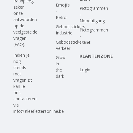
Raadpleeg
Emoji's
zeker
Pictogrammen
-
onze
-
Retro
antwoorden
Nooduitgang
op
de
Gebodsstickers
Pictogrammen
veelgestelde
Industrie
-
vragen
Gebodsstickers
Toilet
(FAQ)
.
Verkeer
Indien je
KLANTENZONE
Glow
nog
in
steeds
Login
the
met
dark
vragen zit
kan je
ons
contacteren
via
info@Kleeflettersonline.be