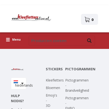
0
Menu
Kleefletters
Pictogrammen
STICKERS
PICTOGRAMMEN
Zelfklevende afbeeldingen
Kleefletters
Pictogrammen
Upload je eigen ontwerp
Nederlands
-
Bloemen
Brandveiligheid
Corona Covid-19
Emoji's
HULP
Pictogrammen
-
NODIG?
-
3D
EHBO