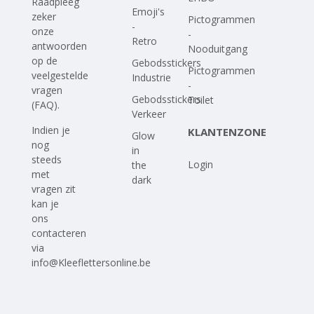
Raadpleeg
Emoji's
zeker
Pictogrammen
-
onze
-
Retro
antwoorden
Nooduitgang
op
de
Gebodsstickers
Pictogrammen
veelgestelde
Industrie
-
vragen
Gebodsstickers
Toilet
(FAQ)
.
Verkeer
Indien je
KLANTENZONE
Glow
nog
in
steeds
Login
the
met
dark
vragen zit
kan je
ons
contacteren
via
info@Kleeflettersonline.be