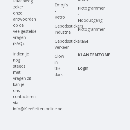
Raadpleeg
Emoji's
zeker
Pictogrammen
-
onze
-
Retro
antwoorden
Nooduitgang
op
de
Gebodsstickers
Pictogrammen
veelgestelde
Industrie
-
vragen
Gebodsstickers
Toilet
(FAQ)
.
Verkeer
Indien je
KLANTENZONE
Glow
nog
in
steeds
Login
the
met
dark
vragen zit
kan je
ons
contacteren
via
info@Kleeflettersonline.be