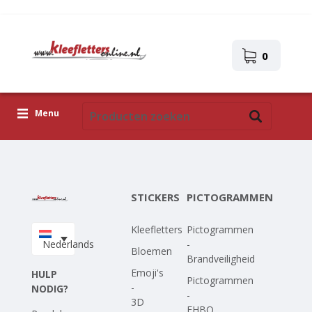
0
Menu
Kleefletters
Pictogrammen
STICKERS
PICTOGRAMMEN
Zelfklevende afbeeldingen
Kleefletters
Pictogrammen
Upload je eigen ontwerp
Nederlands
-
Bloemen
Brandveiligheid
Corona Covid-19
Emoji's
HULP
Pictogrammen
-
NODIG?
-
3D
EHBO