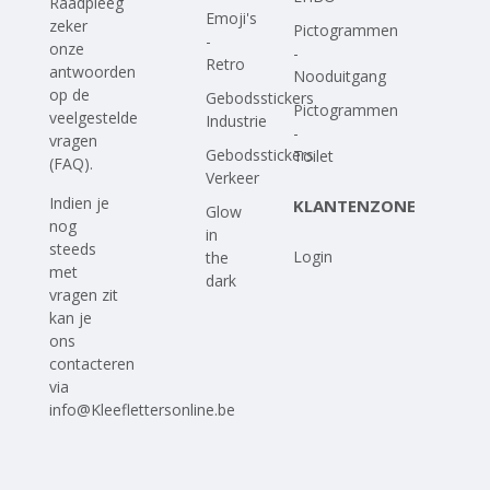
Raadpleeg
Emoji's
zeker
Pictogrammen
-
onze
-
Retro
antwoorden
Nooduitgang
op
de
Gebodsstickers
Pictogrammen
veelgestelde
Industrie
-
vragen
Gebodsstickers
Toilet
(FAQ)
.
Verkeer
Indien je
KLANTENZONE
Glow
nog
in
steeds
Login
the
met
dark
vragen zit
kan je
ons
contacteren
via
info@Kleeflettersonline.be