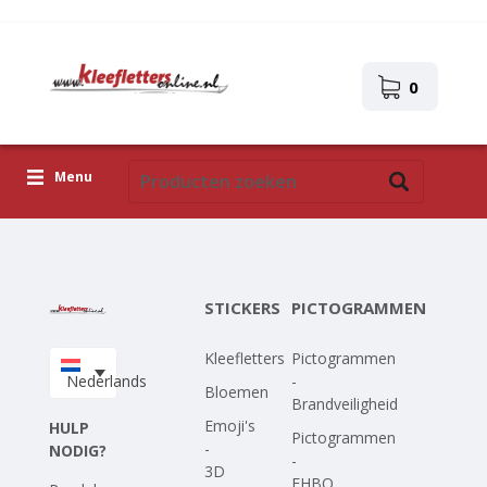
0
Menu
Kleefletters
Pictogrammen
STICKERS
PICTOGRAMMEN
Zelfklevende afbeeldingen
Kleefletters
Pictogrammen
Upload je eigen ontwerp
Nederlands
-
Bloemen
Brandveiligheid
Corona Covid-19
Emoji's
HULP
Pictogrammen
-
NODIG?
-
3D
EHBO