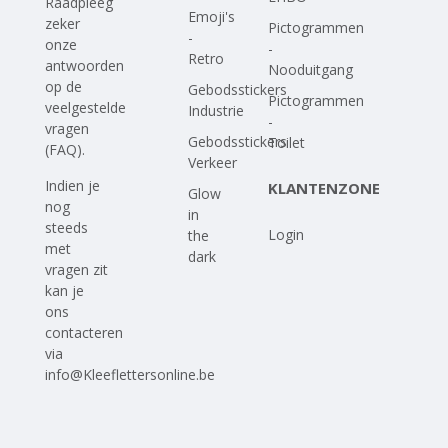
Raadpleeg
Emoji's
zeker
Pictogrammen
-
onze
-
Retro
antwoorden
Nooduitgang
op
de
Gebodsstickers
Pictogrammen
veelgestelde
Industrie
-
vragen
Gebodsstickers
Toilet
(FAQ)
.
Verkeer
Indien je
KLANTENZONE
Glow
nog
in
steeds
Login
the
met
dark
vragen zit
kan je
ons
contacteren
via
info@Kleeflettersonline.be