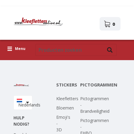
0
Menu
Kleefletters
Pictogrammen
STICKERS
PICTOGRAMMEN
Zelfklevende afbeeldingen
Kleefletters
Pictogrammen
Upload je eigen ontwerp
Nederlands
-
Bloemen
Brandveiligheid
Corona Covid-19
Emoji's
HULP
Pictogrammen
-
NODIG?
-
3D
EHBO