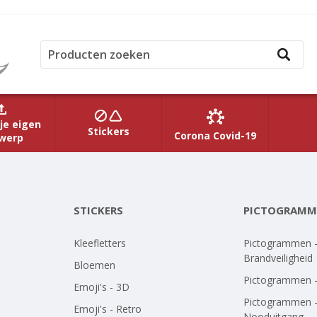
je eigen
Stickers
Corona Covid-19
werp
STICKERS
PICTOGRAMM
Kleefletters
Pictogrammen 
Brandveiligheid
Bloemen
Pictogrammen 
Emoji's - 3D
Pictogrammen 
Emoji's - Retro
Nooduitgang