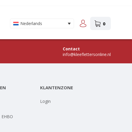
0
Nederlands
Contact
info@kleeflettersonline.nl
EN
KLANTENZONE
-
Login
- EHBO
-