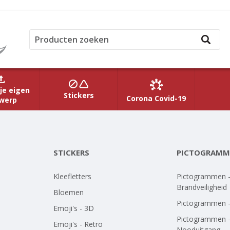
je eigen
Stickers
Corona Covid-19
werp
STICKERS
PICTOGRAMM
Kleefletters
Pictogrammen 
Brandveiligheid
Bloemen
Pictogrammen 
Emoji's - 3D
Pictogrammen 
Emoji's - Retro
Nooduitgang