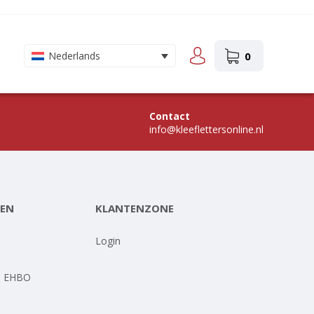
0
Nederlands
Contact
info@kleeflettersonline.nl
EN
KLANTENZONE
-
Login
- EHBO
-