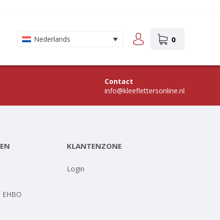
0
Nederlands
Contact
info@kleeflettersonline.nl
EN
KLANTENZONE
-
Login
- EHBO
-