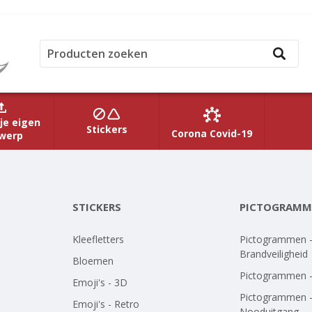
je eigen
Stickers
Corona Covid-19
werp
STICKERS
PICTOGRAMM
Kleefletters
Pictogrammen 
Brandveiligheid
Bloemen
Pictogrammen 
Emoji's - 3D
Pictogrammen 
Emoji's - Retro
Nooduitgang