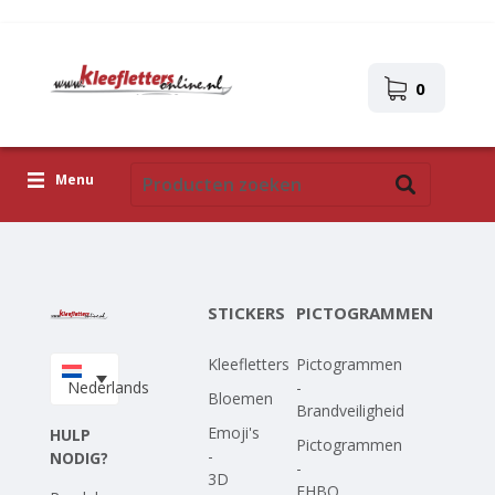
0
Menu
Kleefletters
Pictogrammen
STICKERS
PICTOGRAMMEN
Zelfklevende afbeeldingen
Kleefletters
Pictogrammen
Upload je eigen ontwerp
Nederlands
-
Bloemen
Brandveiligheid
Corona Covid-19
Emoji's
HULP
Pictogrammen
-
NODIG?
-
3D
EHBO