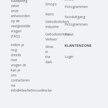
Raadpleeg
Emoji's
zeker
Pictogrammen
-
onze
-
Retro
antwoorden
Nooduitgang
op
de
Gebodsstickers
Pictogrammen
veelgestelde
Industrie
-
vragen
Gebodsstickers
Toilet
(FAQ)
.
Verkeer
Indien je
KLANTENZONE
Glow
nog
in
steeds
Login
the
met
dark
vragen zit
kan je
ons
contacteren
via
info@Kleeflettersonline.be