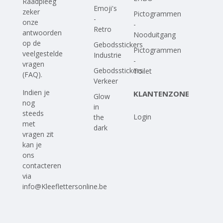
Raadpleeg
Emoji's
zeker
Pictogrammen
-
onze
-
Retro
antwoorden
Nooduitgang
op
de
Gebodsstickers
Pictogrammen
veelgestelde
Industrie
-
vragen
Gebodsstickers
Toilet
(FAQ)
.
Verkeer
Indien je
KLANTENZONE
Glow
nog
in
steeds
Login
the
met
dark
vragen zit
kan je
ons
contacteren
via
info@Kleeflettersonline.be