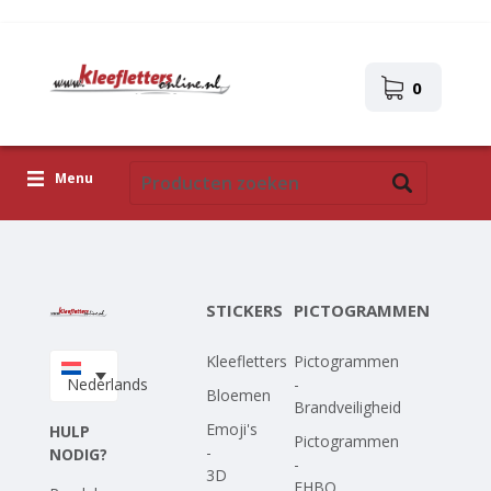
0
Menu
Kleefletters
Pictogrammen
STICKERS
PICTOGRAMMEN
Zelfklevende afbeeldingen
Kleefletters
Pictogrammen
Upload je eigen ontwerp
Nederlands
-
Bloemen
Brandveiligheid
Corona Covid-19
Emoji's
HULP
Pictogrammen
-
NODIG?
-
3D
EHBO