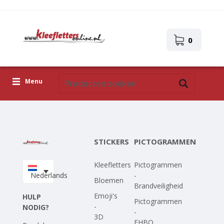
0
Menu
Kleefletters
Pictogrammen
STICKERS
PICTOGRAMMEN
Zelfklevende afbeeldingen
Kleefletters
Pictogrammen
Upload je eigen ontwerp
Nederlands
-
Bloemen
Brandveiligheid
Corona Covid-19
Emoji's
HULP
Pictogrammen
-
NODIG?
-
3D
EHBO