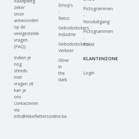
Raadpleeg
Emoji's
zeker
Pictogrammen
-
onze
-
Retro
antwoorden
Nooduitgang
op
de
Gebodsstickers
Pictogrammen
veelgestelde
Industrie
-
vragen
Gebodsstickers
Toilet
(FAQ)
.
Verkeer
Indien je
KLANTENZONE
Glow
nog
in
steeds
Login
the
met
dark
vragen zit
kan je
ons
contacteren
via
info@Kleeflettersonline.be