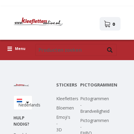
0
Menu
Kleefletters
Pictogrammen
STICKERS
PICTOGRAMMEN
Zelfklevende afbeeldingen
Kleefletters
Pictogrammen
Upload je eigen ontwerp
Nederlands
-
Bloemen
Brandveiligheid
Corona Covid-19
Emoji's
HULP
Pictogrammen
-
NODIG?
-
3D
EHBO