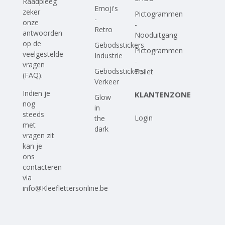
Raadpleeg
Emoji's
zeker
Pictogrammen
-
onze
-
Retro
antwoorden
Nooduitgang
op
de
Gebodsstickers
Pictogrammen
veelgestelde
Industrie
-
vragen
Gebodsstickers
Toilet
(FAQ)
.
Verkeer
Indien je
KLANTENZONE
Glow
nog
in
steeds
Login
the
met
dark
vragen zit
kan je
ons
contacteren
via
info@Kleeflettersonline.be