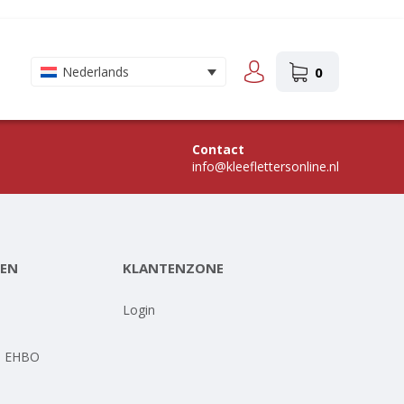
0
Nederlands
Contact
info@kleeflettersonline.nl
EN
KLANTENZONE
-
Login
- EHBO
-