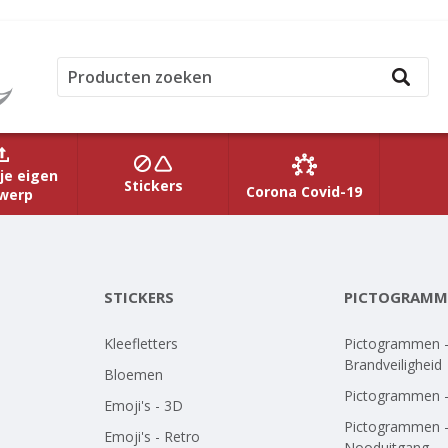
je eigen
Stickers
Corona Covid-19
werp
STICKERS
PICTOGRAMM
Kleefletters
Pictogrammen 
Brandveiligheid
Bloemen
Pictogrammen 
Emoji's - 3D
Pictogrammen 
Emoji's - Retro
Nooduitgang