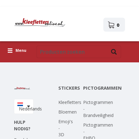
0
Menu
Kleefletters
Pictogrammen
STICKERS
PICTOGRAMMEN
Zelfklevende afbeeldingen
Kleefletters
Pictogrammen
Upload je eigen ontwerp
Nederlands
-
Bloemen
Brandveiligheid
Corona Covid-19
Emoji's
HULP
Pictogrammen
-
NODIG?
-
3D
EHBO