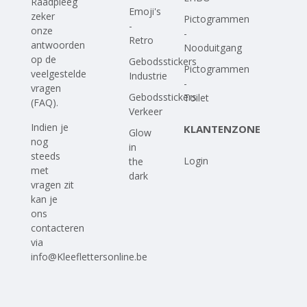
Raadpleeg
Emoji's
zeker
Pictogrammen
-
onze
-
Retro
antwoorden
Nooduitgang
op
de
Gebodsstickers
Pictogrammen
veelgestelde
Industrie
-
vragen
Gebodsstickers
Toilet
(FAQ)
.
Verkeer
Indien je
KLANTENZONE
Glow
nog
in
steeds
Login
the
met
dark
vragen zit
kan je
ons
contacteren
via
info@Kleeflettersonline.be