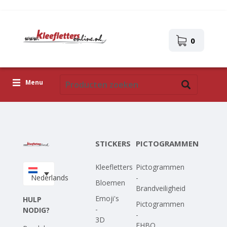
0
Menu
Kleefletters
Pictogrammen
STICKERS
PICTOGRAMMEN
Zelfklevende afbeeldingen
Kleefletters
Pictogrammen
Upload je eigen ontwerp
Nederlands
-
Bloemen
Brandveiligheid
Corona Covid-19
Emoji's
HULP
Pictogrammen
-
NODIG?
-
3D
EHBO