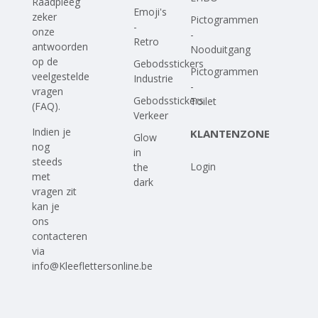
Raadpleeg
Emoji's
zeker
Pictogrammen
-
onze
-
Retro
antwoorden
Nooduitgang
op
de
Gebodsstickers
Pictogrammen
veelgestelde
Industrie
-
vragen
Gebodsstickers
Toilet
(FAQ)
.
Verkeer
Indien je
KLANTENZONE
Glow
nog
in
steeds
Login
the
met
dark
vragen zit
kan je
ons
contacteren
via
info@Kleeflettersonline.be