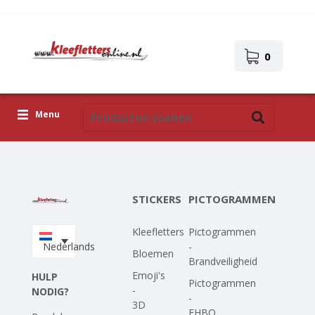
0
Menu
Kleefletters
Pictogrammen
STICKERS
PICTOGRAMMEN
Zelfklevende afbeeldingen
Kleefletters
Pictogrammen
Upload je eigen ontwerp
Nederlands
-
Bloemen
Brandveiligheid
Corona Covid-19
Emoji's
HULP
Pictogrammen
-
NODIG?
-
3D
EHBO