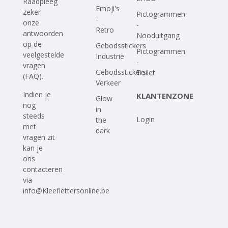
Raadpleeg
Emoji's
zeker
Pictogrammen
-
onze
-
Retro
antwoorden
Nooduitgang
op
de
Gebodsstickers
Pictogrammen
veelgestelde
Industrie
-
vragen
Gebodsstickers
Toilet
(FAQ)
.
Verkeer
Indien je
KLANTENZONE
Glow
nog
in
steeds
Login
the
met
dark
vragen zit
kan je
ons
contacteren
via
info@Kleeflettersonline.be