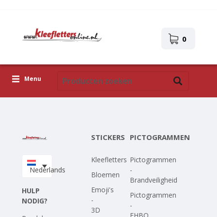
0
Menu
Kleefletters
Pictogrammen
STICKERS
PICTOGRAMMEN
Zelfklevende afbeeldingen
Kleefletters
Pictogrammen
Upload je eigen ontwerp
Nederlands
-
Bloemen
Brandveiligheid
Corona Covid-19
Emoji's
HULP
Pictogrammen
-
NODIG?
-
3D
EHBO