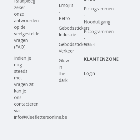
Raadpleeg
Emoji's
zeker
Pictogrammen
-
onze
-
Retro
antwoorden
Nooduitgang
op
de
Gebodsstickers
Pictogrammen
veelgestelde
Industrie
-
vragen
Gebodsstickers
Toilet
(FAQ)
.
Verkeer
Indien je
KLANTENZONE
Glow
nog
in
steeds
Login
the
met
dark
vragen zit
kan je
ons
contacteren
via
info@Kleeflettersonline.be