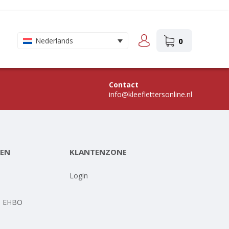
0
Nederlands
Contact
info@kleeflettersonline.nl
EN
KLANTENZONE
-
Login
- EHBO
-