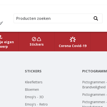
je eigen
Stickers
Corona Covid-19
werp
STICKERS
PICTOGRAMM
Kleefletters
Pictogrammen 
Brandveiligheid
Bloemen
Pictogrammen 
Emoji's - 3D
Pictogrammen 
Emoji's - Retro
Nooduitgang