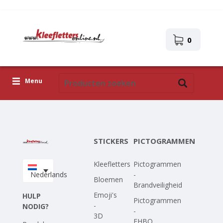
0
Menu
Kleefletters
Pictogrammen
STICKERS
PICTOGRAMMEN
Zelfklevende afbeeldingen
Kleefletters
Pictogrammen
Upload je eigen ontwerp
Nederlands
-
Bloemen
Brandveiligheid
Corona Covid-19
Emoji's
HULP
Pictogrammen
-
NODIG?
-
3D
EHBO