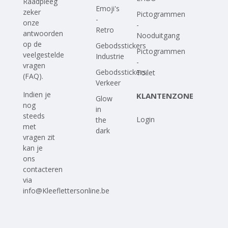
Raadpleeg
Emoji's
zeker
Pictogrammen
-
onze
-
Retro
antwoorden
Nooduitgang
op
de
Gebodsstickers
Pictogrammen
veelgestelde
Industrie
-
vragen
Gebodsstickers
Toilet
(FAQ)
.
Verkeer
Indien je
KLANTENZONE
Glow
nog
in
steeds
Login
the
met
dark
vragen zit
kan je
ons
contacteren
via
info@Kleeflettersonline.be