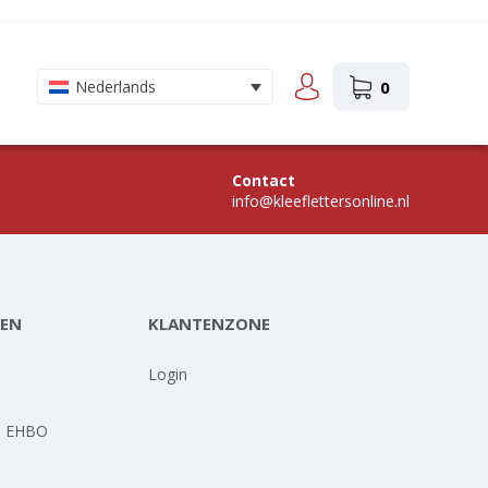
0
Nederlands
Contact
info@kleeflettersonline.nl
EN
KLANTENZONE
-
Login
- EHBO
-