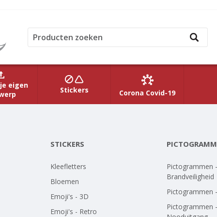
je eigen
Stickers
Corona Covid-19
werp
STICKERS
PICTOGRAMM
Kleefletters
Pictogrammen 
Brandveiligheid
Bloemen
Pictogrammen 
Emoji's - 3D
Pictogrammen 
Emoji's - Retro
Nooduitgang