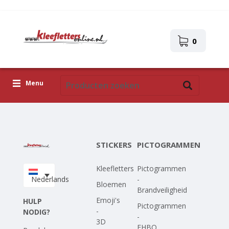
0
Menu
Kleefletters
Pictogrammen
STICKERS
PICTOGRAMMEN
Zelfklevende afbeeldingen
Kleefletters
Pictogrammen
Upload je eigen ontwerp
Nederlands
-
Bloemen
Brandveiligheid
Corona Covid-19
Emoji's
HULP
Pictogrammen
-
NODIG?
-
3D
EHBO