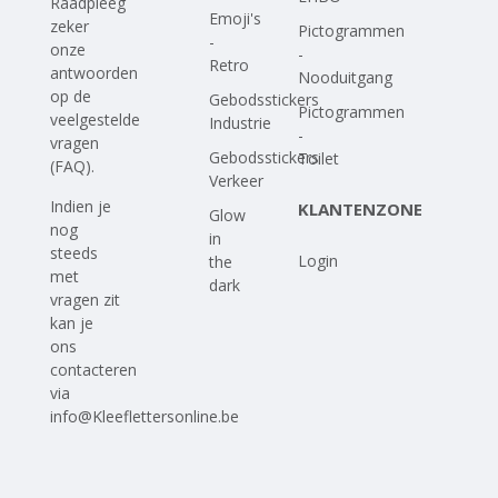
Raadpleeg
Emoji's
zeker
Pictogrammen
-
onze
-
Retro
antwoorden
Nooduitgang
op
de
Gebodsstickers
Pictogrammen
veelgestelde
Industrie
-
vragen
Gebodsstickers
Toilet
(FAQ)
.
Verkeer
Indien je
KLANTENZONE
Glow
nog
in
steeds
Login
the
met
dark
vragen zit
kan je
ons
contacteren
via
info@Kleeflettersonline.be