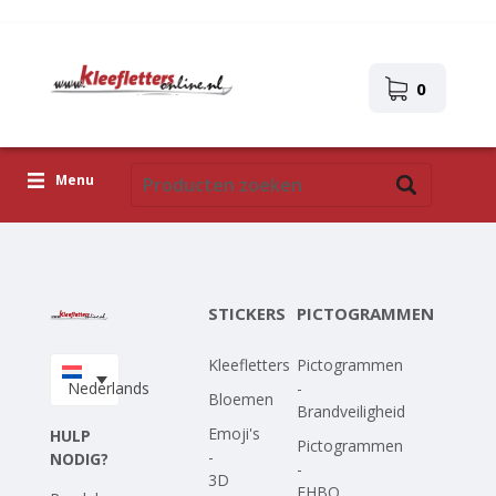
0
Menu
Kleefletters
Pictogrammen
STICKERS
PICTOGRAMMEN
Zelfklevende afbeeldingen
Kleefletters
Pictogrammen
Upload je eigen ontwerp
Nederlands
-
Bloemen
Brandveiligheid
Corona Covid-19
Emoji's
HULP
Pictogrammen
-
NODIG?
-
3D
EHBO