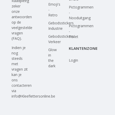
Raadpleeg
Emoji's
zeker
Pictogrammen
-
onze
-
Retro
antwoorden
Nooduitgang
op
de
Gebodsstickers
Pictogrammen
veelgestelde
Industrie
-
vragen
Gebodsstickers
Toilet
(FAQ)
.
Verkeer
Indien je
KLANTENZONE
Glow
nog
in
steeds
Login
the
met
dark
vragen zit
kan je
ons
contacteren
via
info@Kleeflettersonline.be