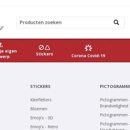
je eigen
Stickers
Corona Covid-19
werp
STICKERS
PICTOGRAMM
Kleefletters
Pictogrammen 
Brandveiligheid
Bloemen
Pictogrammen 
Emoji's - 3D
Pictogrammen 
Emoji's - Retro
Nooduitgang