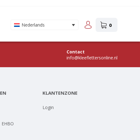
0
Nederlands
Contact
info@kleeflettersonline.nl
EN
KLANTENZONE
-
Login
- EHBO
-