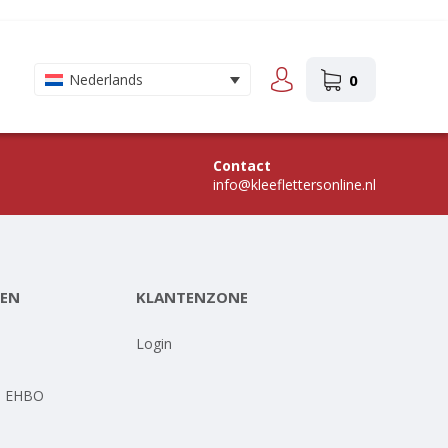
0
Nederlands
Contact
info@kleeflettersonline.nl
EN
KLANTENZONE
-
Login
- EHBO
-