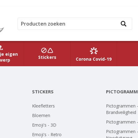
je eigen
Stickers
Corona Covid-19
werp
STICKERS
PICTOGRAMM
Kleefletters
Pictogrammen 
Brandveiligheid
Bloemen
Pictogrammen 
Emoji's - 3D
Pictogrammen 
Emoji's - Retro
Nooduitgang