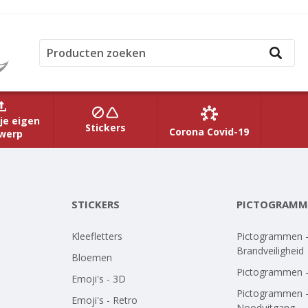
je eigen
Stickers
Corona Covid-19
werp
STICKERS
PICTOGRAMM
Kleefletters
Pictogrammen 
Brandveiligheid
Bloemen
Pictogrammen 
Emoji's - 3D
Pictogrammen 
Emoji's - Retro
Nooduitgang