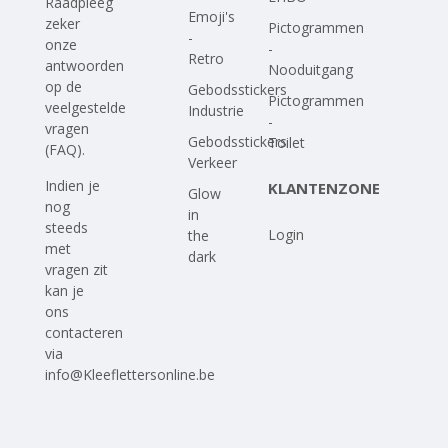
Raadpleeg
Emoji's
zeker
Pictogrammen
-
onze
-
Retro
antwoorden
Nooduitgang
op
de
Gebodsstickers
Pictogrammen
veelgestelde
Industrie
-
vragen
Gebodsstickers
Toilet
(FAQ)
.
Verkeer
Indien je
KLANTENZONE
Glow
nog
in
steeds
Login
the
met
dark
vragen zit
kan je
ons
contacteren
via
info@Kleeflettersonline.be