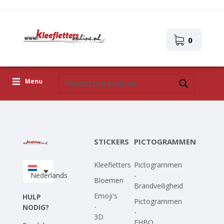
0
Menu
Kleefletters
Pictogrammen
STICKERS
PICTOGRAMMEN
Zelfklevende afbeeldingen
Kleefletters
Pictogrammen
Upload je eigen ontwerp
Nederlands
-
Bloemen
Brandveiligheid
Corona Covid-19
Emoji's
HULP
Pictogrammen
-
NODIG?
-
3D
EHBO