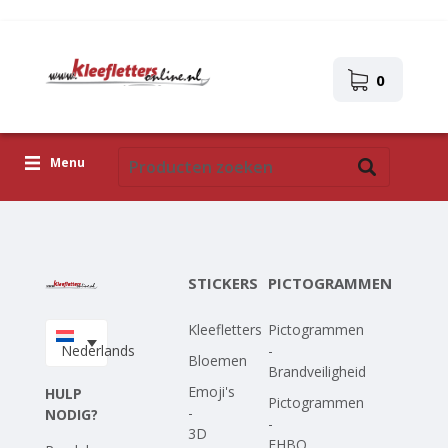
0
Menu
Kleefletters
Pictogrammen
STICKERS
PICTOGRAMMEN
Zelfklevende afbeeldingen
Kleefletters
Pictogrammen
Upload je eigen ontwerp
Nederlands
-
Bloemen
Brandveiligheid
Corona Covid-19
Emoji's
HULP
Pictogrammen
-
NODIG?
-
3D
EHBO