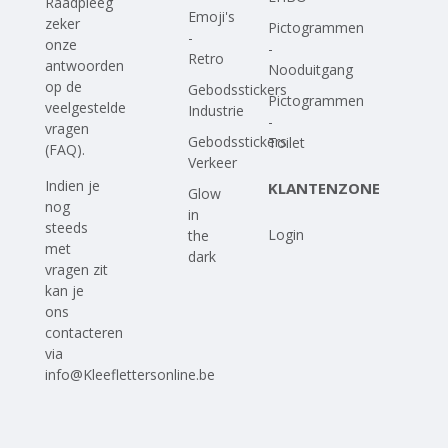
Raadpleeg
Emoji's
zeker
Pictogrammen
-
onze
-
Retro
antwoorden
Nooduitgang
op
de
Gebodsstickers
Pictogrammen
veelgestelde
Industrie
-
vragen
Gebodsstickers
Toilet
(FAQ)
.
Verkeer
Indien je
KLANTENZONE
Glow
nog
in
steeds
Login
the
met
dark
vragen zit
kan je
ons
contacteren
via
info@Kleeflettersonline.be