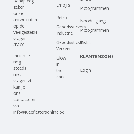
Raadpleeg
Emoji's
zeker
Pictogrammen
-
onze
-
Retro
antwoorden
Nooduitgang
op
de
Gebodsstickers
Pictogrammen
veelgestelde
Industrie
-
vragen
Gebodsstickers
Toilet
(FAQ)
.
Verkeer
Indien je
KLANTENZONE
Glow
nog
in
steeds
Login
the
met
dark
vragen zit
kan je
ons
contacteren
via
info@Kleeflettersonline.be