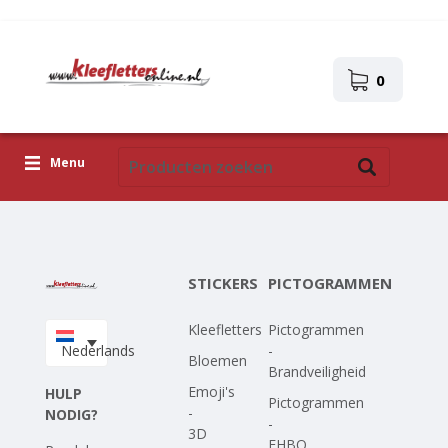
0
Menu
Kleefletters
Pictogrammen
STICKERS
PICTOGRAMMEN
Zelfklevende afbeeldingen
Kleefletters
Pictogrammen
Upload je eigen ontwerp
Nederlands
-
Bloemen
Brandveiligheid
Corona Covid-19
Emoji's
HULP
Pictogrammen
-
NODIG?
-
3D
EHBO