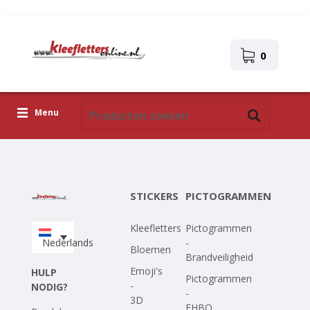
0
Menu
Kleefletters
Pictogrammen
STICKERS
PICTOGRAMMEN
Zelfklevende afbeeldingen
Kleefletters
Pictogrammen
Upload je eigen ontwerp
Nederlands
-
Bloemen
Brandveiligheid
Corona Covid-19
Emoji's
HULP
Pictogrammen
-
NODIG?
-
3D
EHBO