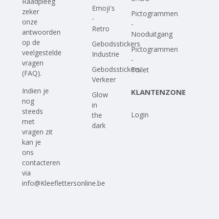
Raadpleeg
Emoji's
zeker
Pictogrammen
-
onze
-
Retro
antwoorden
Nooduitgang
op
de
Gebodsstickers
Pictogrammen
veelgestelde
Industrie
-
vragen
Gebodsstickers
Toilet
(FAQ)
.
Verkeer
Indien je
KLANTENZONE
Glow
nog
in
steeds
Login
the
met
dark
vragen zit
kan je
ons
contacteren
via
info@Kleeflettersonline.be