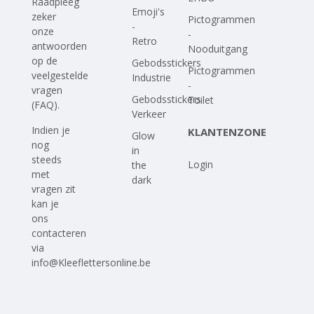
Raadpleeg
Emoji's
zeker
Pictogrammen
-
onze
-
Retro
antwoorden
Nooduitgang
op
de
Gebodsstickers
Pictogrammen
veelgestelde
Industrie
-
vragen
Gebodsstickers
Toilet
(FAQ)
.
Verkeer
Indien je
KLANTENZONE
Glow
nog
in
steeds
Login
the
met
dark
vragen zit
kan je
ons
contacteren
via
info@Kleeflettersonline.be