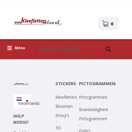
0
Menu
Kleefletters
Pictogrammen
STICKERS
PICTOGRAMMEN
Zelfklevende afbeeldingen
Kleefletters
Pictogrammen
Upload je eigen ontwerp
Nederlands
-
Bloemen
Brandveiligheid
Corona Covid-19
Emoji's
HULP
Pictogrammen
-
NODIG?
-
3D
EHBO