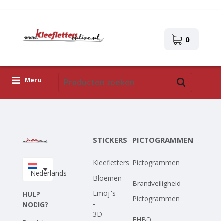
0
Menu
Kleefletters
Pictogrammen
STICKERS
PICTOGRAMMEN
Zelfklevende afbeeldingen
Kleefletters
Pictogrammen
Upload je eigen ontwerp
Nederlands
-
Bloemen
Brandveiligheid
Corona Covid-19
Emoji's
HULP
Pictogrammen
-
NODIG?
-
3D
EHBO