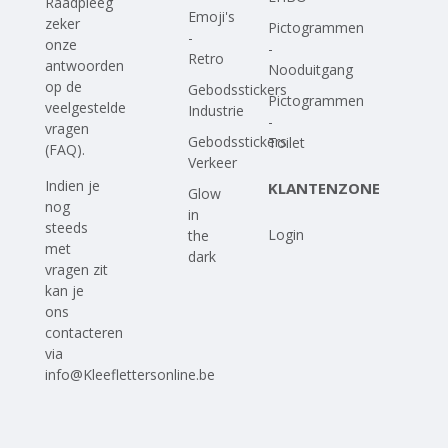
Raadpleeg
Emoji's
zeker
Pictogrammen
-
onze
-
Retro
antwoorden
Nooduitgang
op
de
Gebodsstickers
Pictogrammen
veelgestelde
Industrie
-
vragen
Gebodsstickers
Toilet
(FAQ)
.
Verkeer
Indien je
KLANTENZONE
Glow
nog
in
steeds
Login
the
met
dark
vragen zit
kan je
ons
contacteren
via
info@Kleeflettersonline.be