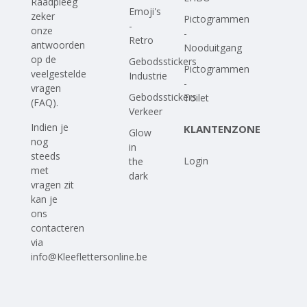
Raadpleeg
Emoji's
zeker
Pictogrammen
-
onze
-
Retro
antwoorden
Nooduitgang
op
de
Gebodsstickers
Pictogrammen
veelgestelde
Industrie
-
vragen
Gebodsstickers
Toilet
(FAQ)
.
Verkeer
Indien je
KLANTENZONE
Glow
nog
in
steeds
Login
the
met
dark
vragen zit
kan je
ons
contacteren
via
info@Kleeflettersonline.be