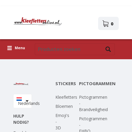
0
Menu
Kleefletters
Pictogrammen
STICKERS
PICTOGRAMMEN
Zelfklevende afbeeldingen
Kleefletters
Pictogrammen
Upload je eigen ontwerp
Nederlands
-
Bloemen
Brandveiligheid
Corona Covid-19
Emoji's
HULP
Pictogrammen
-
NODIG?
-
3D
EHBO