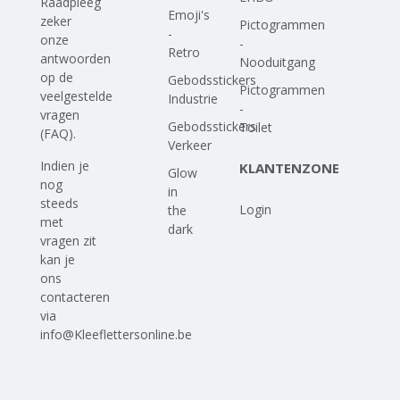
Raadpleeg
Emoji's
zeker
Pictogrammen
-
onze
-
Retro
antwoorden
Nooduitgang
op
de
Gebodsstickers
Pictogrammen
veelgestelde
Industrie
-
vragen
Gebodsstickers
Toilet
(FAQ)
.
Verkeer
Indien je
KLANTENZONE
Glow
nog
in
steeds
Login
the
met
dark
vragen zit
kan je
ons
contacteren
via
info@Kleeflettersonline.be