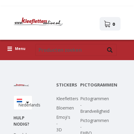
0
Menu
Kleefletters
Pictogrammen
STICKERS
PICTOGRAMMEN
Zelfklevende afbeeldingen
Kleefletters
Pictogrammen
Upload je eigen ontwerp
Nederlands
-
Bloemen
Brandveiligheid
Corona Covid-19
Emoji's
HULP
Pictogrammen
-
NODIG?
-
3D
EHBO