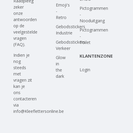
Raadpleeg
Emoji's
zeker
Pictogrammen
-
onze
-
Retro
antwoorden
Nooduitgang
op
de
Gebodsstickers
Pictogrammen
veelgestelde
Industrie
-
vragen
Gebodsstickers
Toilet
(FAQ)
.
Verkeer
Indien je
KLANTENZONE
Glow
nog
in
steeds
Login
the
met
dark
vragen zit
kan je
ons
contacteren
via
info@Kleeflettersonline.be