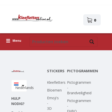
0
Menu
Kleefletters
Pictogrammen
STICKERS
PICTOGRAMMEN
Zelfklevende afbeeldingen
Kleefletters
Pictogrammen
Upload je eigen ontwerp
Nederlands
-
Bloemen
Brandveiligheid
Corona Covid-19
Emoji's
HULP
Pictogrammen
-
NODIG?
-
3D
EHBO