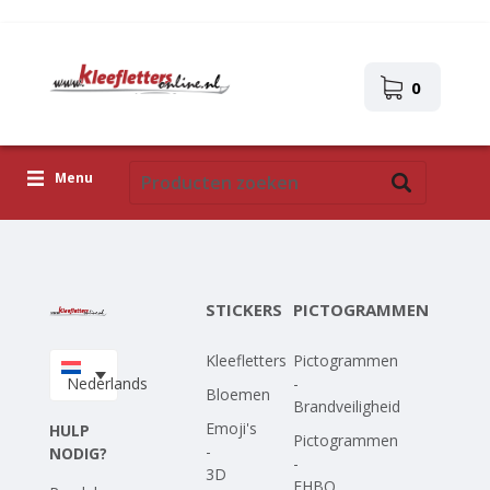
0
Menu
Kleefletters
Pictogrammen
STICKERS
PICTOGRAMMEN
Zelfklevende afbeeldingen
Kleefletters
Pictogrammen
Upload je eigen ontwerp
Nederlands
-
Bloemen
Brandveiligheid
Corona Covid-19
Emoji's
HULP
Pictogrammen
-
NODIG?
-
3D
EHBO