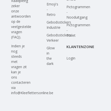
Raadpleeg
Emoji's
zeker
Pictogrammen
-
onze
-
Retro
antwoorden
Nooduitgang
op
de
Gebodsstickers
Pictogrammen
veelgestelde
Industrie
-
vragen
Gebodsstickers
Toilet
(FAQ)
.
Verkeer
Indien je
KLANTENZONE
Glow
nog
in
steeds
Login
the
met
dark
vragen zit
kan je
ons
contacteren
via
info@Kleeflettersonline.be