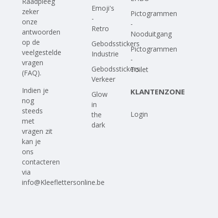
Raadpleeg
Emoji's
zeker
Pictogrammen
-
onze
-
Retro
antwoorden
Nooduitgang
op
de
Gebodsstickers
Pictogrammen
veelgestelde
Industrie
-
vragen
Gebodsstickers
Toilet
(FAQ)
.
Verkeer
Indien je
KLANTENZONE
Glow
nog
in
steeds
Login
the
met
dark
vragen zit
kan je
ons
contacteren
via
info@Kleeflettersonline.be