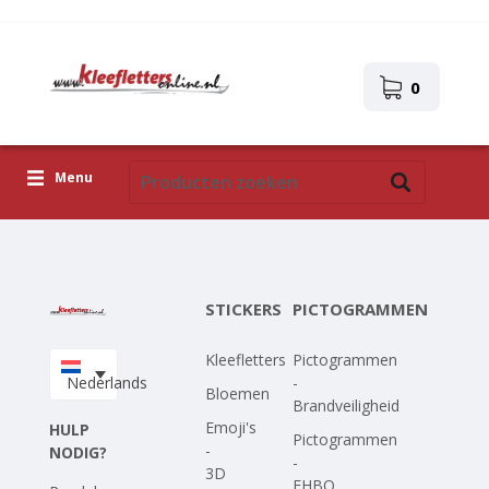
0
Menu
Kleefletters
Pictogrammen
STICKERS
PICTOGRAMMEN
Zelfklevende afbeeldingen
Kleefletters
Pictogrammen
Upload je eigen ontwerp
Nederlands
-
Bloemen
Brandveiligheid
Corona Covid-19
Emoji's
HULP
Pictogrammen
-
NODIG?
-
3D
EHBO