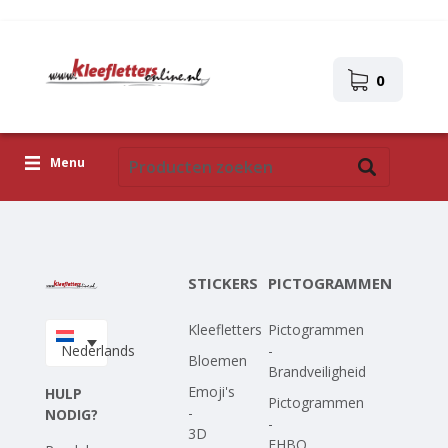
0
Menu
Kleefletters
Pictogrammen
STICKERS
PICTOGRAMMEN
Zelfklevende afbeeldingen
Kleefletters
Pictogrammen
Upload je eigen ontwerp
Nederlands
-
Bloemen
Brandveiligheid
Corona Covid-19
Emoji's
HULP
Pictogrammen
-
NODIG?
-
3D
EHBO