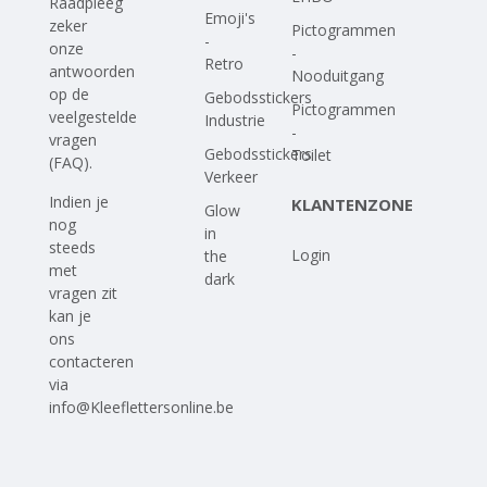
Raadpleeg
Emoji's
zeker
Pictogrammen
-
onze
-
Retro
antwoorden
Nooduitgang
op
de
Gebodsstickers
Pictogrammen
veelgestelde
Industrie
-
vragen
Gebodsstickers
Toilet
(FAQ)
.
Verkeer
Indien je
KLANTENZONE
Glow
nog
in
steeds
Login
the
met
dark
vragen zit
kan je
ons
contacteren
via
info@Kleeflettersonline.be