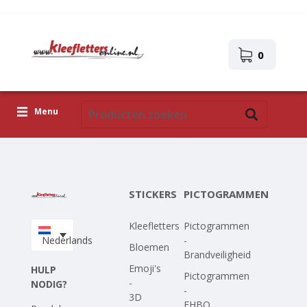
0
Menu
Kleefletters
Pictogrammen
STICKERS
PICTOGRAMMEN
Zelfklevende afbeeldingen
Kleefletters
Pictogrammen
Upload je eigen ontwerp
Nederlands
-
Bloemen
Brandveiligheid
Corona Covid-19
Emoji's
HULP
Pictogrammen
-
NODIG?
-
3D
EHBO