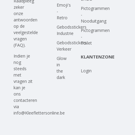
Raadpleeg
Emoji's
zeker
Pictogrammen
-
onze
-
Retro
antwoorden
Nooduitgang
op
de
Gebodsstickers
Pictogrammen
veelgestelde
Industrie
-
vragen
Gebodsstickers
Toilet
(FAQ)
.
Verkeer
Indien je
KLANTENZONE
Glow
nog
in
steeds
Login
the
met
dark
vragen zit
kan je
ons
contacteren
via
info@Kleeflettersonline.be