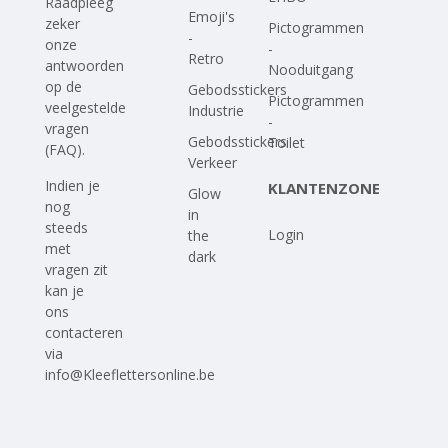
Raadpleeg
Emoji's
zeker
Pictogrammen
-
onze
-
Retro
antwoorden
Nooduitgang
op
de
Gebodsstickers
Pictogrammen
veelgestelde
Industrie
-
vragen
Gebodsstickers
Toilet
(FAQ)
.
Verkeer
Indien je
KLANTENZONE
Glow
nog
in
steeds
Login
the
met
dark
vragen zit
kan je
ons
contacteren
via
info@Kleeflettersonline.be