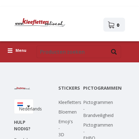
0
Menu
Kleefletters
Pictogrammen
STICKERS
PICTOGRAMMEN
Zelfklevende afbeeldingen
Kleefletters
Pictogrammen
Upload je eigen ontwerp
Nederlands
-
Bloemen
Brandveiligheid
Corona Covid-19
Emoji's
HULP
Pictogrammen
-
NODIG?
-
3D
EHBO