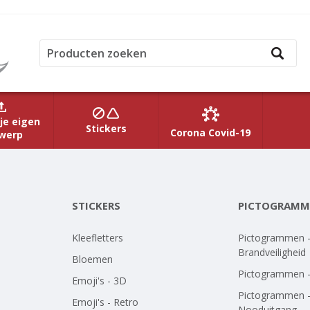
je eigen
Stickers
Corona Covid-19
werp
STICKERS
PICTOGRAMM
Kleefletters
Pictogrammen 
Brandveiligheid
Bloemen
Pictogrammen 
Emoji's - 3D
Pictogrammen 
Emoji's - Retro
Nooduitgang