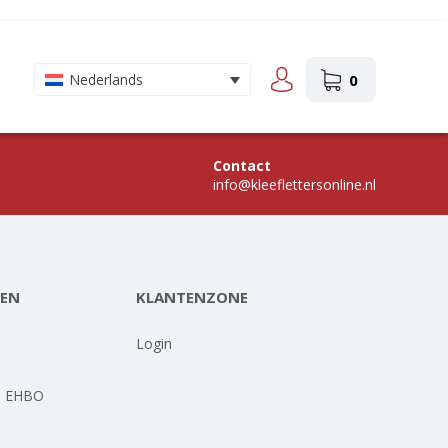
0
Nederlands
Contact
info@kleeflettersonline.nl
EN
KLANTENZONE
-
Login
- EHBO
-