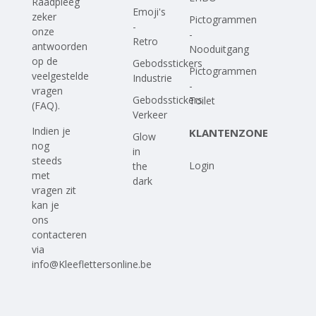
Raadpleeg
Emoji's
zeker
Pictogrammen
-
onze
-
Retro
antwoorden
Nooduitgang
op
de
Gebodsstickers
Pictogrammen
veelgestelde
Industrie
-
vragen
Gebodsstickers
Toilet
(FAQ)
.
Verkeer
Indien je
KLANTENZONE
Glow
nog
in
steeds
Login
the
met
dark
vragen zit
kan je
ons
contacteren
via
info@Kleeflettersonline.be