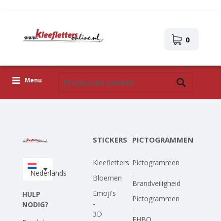
0
Menu
Kleefletters
Pictogrammen
STICKERS
PICTOGRAMMEN
Zelfklevende afbeeldingen
Kleefletters
Pictogrammen
Upload je eigen ontwerp
Nederlands
-
Bloemen
Brandveiligheid
Corona Covid-19
Emoji's
HULP
Pictogrammen
-
NODIG?
-
3D
EHBO