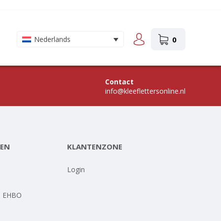
0
Nederlands
Contact
info@kleeflettersonline.nl
EN
KLANTENZONE
-
Login
- EHBO
-