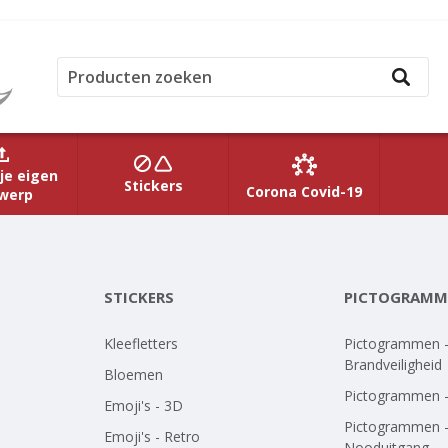
je eigen
Stickers
Corona Covid-19
werp
STICKERS
PICTOGRAMM
Kleefletters
Pictogrammen 
Brandveiligheid
Bloemen
Pictogrammen 
Emoji's - 3D
Pictogrammen 
Emoji's - Retro
Nooduitgang