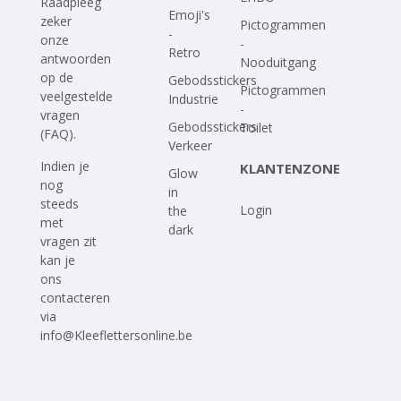
Raadpleeg
Emoji's
zeker
Pictogrammen
-
onze
-
Retro
antwoorden
Nooduitgang
op
de
Gebodsstickers
Pictogrammen
veelgestelde
Industrie
-
vragen
Gebodsstickers
Toilet
(FAQ)
.
Verkeer
Indien je
KLANTENZONE
Glow
nog
in
steeds
Login
the
met
dark
vragen zit
kan je
ons
contacteren
via
info@Kleeflettersonline.be