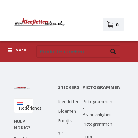
0
Menu
Kleefletters
Pictogrammen
STICKERS
PICTOGRAMMEN
Zelfklevende afbeeldingen
Kleefletters
Pictogrammen
Upload je eigen ontwerp
Nederlands
-
Bloemen
Brandveiligheid
Corona Covid-19
Emoji's
HULP
Pictogrammen
-
NODIG?
-
3D
EHBO