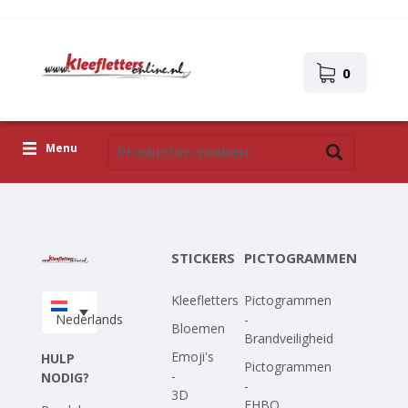
0
Menu
Kleefletters
Pictogrammen
STICKERS
PICTOGRAMMEN
Zelfklevende afbeeldingen
Kleefletters
Pictogrammen
Upload je eigen ontwerp
Nederlands
-
Bloemen
Brandveiligheid
Corona Covid-19
Emoji's
HULP
Pictogrammen
-
NODIG?
-
3D
EHBO