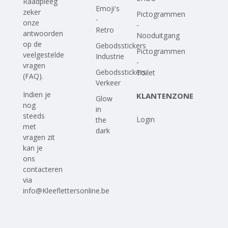
Raadpleeg
Emoji's
zeker
Pictogrammen
-
onze
-
Retro
antwoorden
Nooduitgang
op
de
Gebodsstickers
Pictogrammen
veelgestelde
Industrie
-
vragen
Gebodsstickers
Toilet
(FAQ)
.
Verkeer
Indien je
KLANTENZONE
Glow
nog
in
steeds
Login
the
met
dark
vragen zit
kan je
ons
contacteren
via
info@Kleeflettersonline.be