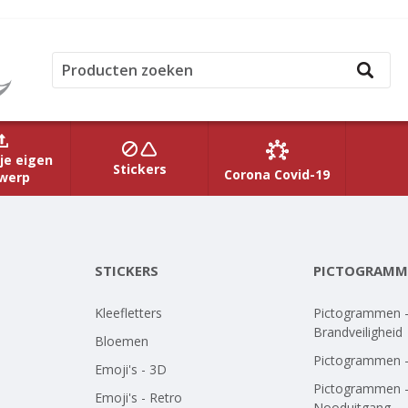
je eigen
Stickers
Corona Covid-19
werp
STICKERS
PICTOGRAMM
Kleefletters
Pictogrammen 
Brandveiligheid
Bloemen
Pictogrammen 
Emoji's - 3D
Pictogrammen 
Emoji's - Retro
Nooduitgang