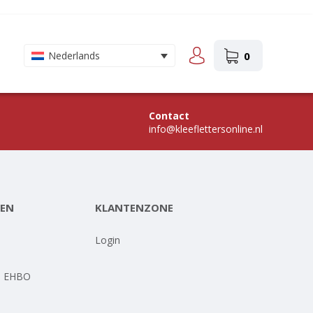
0
Nederlands
Contact
info@kleeflettersonline.nl
EN
KLANTENZONE
-
Login
- EHBO
-