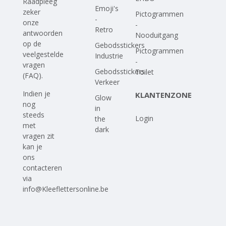
Raadpleeg
Emoji's
zeker
Pictogrammen
-
onze
-
Retro
antwoorden
Nooduitgang
op
de
Gebodsstickers
Pictogrammen
veelgestelde
Industrie
-
vragen
Gebodsstickers
Toilet
(FAQ)
.
Verkeer
Indien je
KLANTENZONE
Glow
nog
in
steeds
Login
the
met
dark
vragen zit
kan je
ons
contacteren
via
info@Kleeflettersonline.be