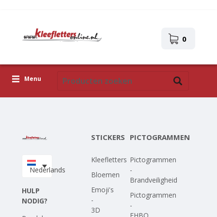
0
Menu
Kleefletters
Pictogrammen
STICKERS
PICTOGRAMMEN
Zelfklevende afbeeldingen
Kleefletters
Pictogrammen
Upload je eigen ontwerp
Nederlands
-
Bloemen
Brandveiligheid
Corona Covid-19
Emoji's
HULP
Pictogrammen
-
NODIG?
-
3D
EHBO