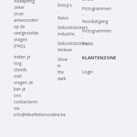
Raadpleeg
Emoji's
zeker
Pictogrammen
-
onze
-
Retro
antwoorden
Nooduitgang
op
de
Gebodsstickers
Pictogrammen
veelgestelde
Industrie
-
vragen
Gebodsstickers
Toilet
(FAQ)
.
Verkeer
Indien je
KLANTENZONE
Glow
nog
in
steeds
Login
the
met
dark
vragen zit
kan je
ons
contacteren
via
info@Kleeflettersonline.be