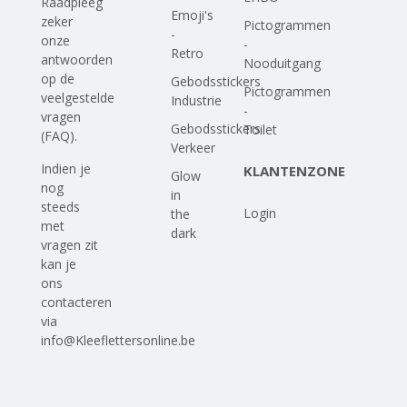
Raadpleeg
Emoji's
zeker
Pictogrammen
-
onze
-
Retro
antwoorden
Nooduitgang
op
de
Gebodsstickers
Pictogrammen
veelgestelde
Industrie
-
vragen
Gebodsstickers
Toilet
(FAQ)
.
Verkeer
Indien je
KLANTENZONE
Glow
nog
in
steeds
Login
the
met
dark
vragen zit
kan je
ons
contacteren
via
info@Kleeflettersonline.be