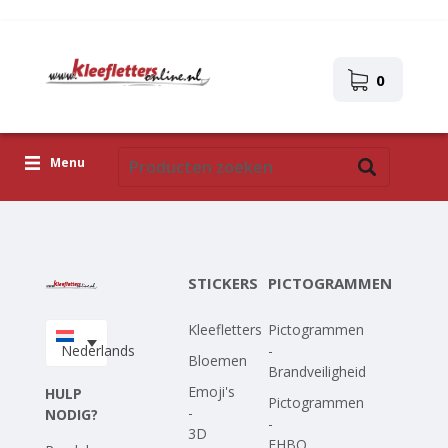
0
Menu
Kleefletters
Pictogrammen
STICKERS
PICTOGRAMMEN
Zelfklevende afbeeldingen
Kleefletters
Pictogrammen
Upload je eigen ontwerp
Nederlands
-
Bloemen
Brandveiligheid
Corona Covid-19
Emoji's
HULP
Pictogrammen
-
NODIG?
-
3D
EHBO