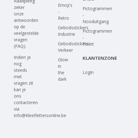
Raadpleeg
Emoji's
zeker
Pictogrammen
-
onze
-
Retro
antwoorden
Nooduitgang
op
de
Gebodsstickers
Pictogrammen
veelgestelde
Industrie
-
vragen
Gebodsstickers
Toilet
(FAQ)
.
Verkeer
Indien je
KLANTENZONE
Glow
nog
in
steeds
Login
the
met
dark
vragen zit
kan je
ons
contacteren
via
info@Kleeflettersonline.be