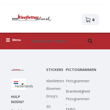
0
Menu
Kleefletters
Pictogrammen
STICKERS
PICTOGRAMMEN
Zelfklevende afbeeldingen
Kleefletters
Pictogrammen
Upload je eigen ontwerp
Nederlands
-
Bloemen
Brandveiligheid
Corona Covid-19
Emoji's
HULP
Pictogrammen
-
NODIG?
-
3D
EHBO