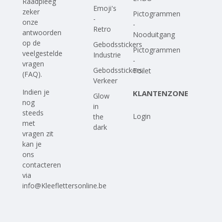
Raadpleeg
Emoji's
zeker
Pictogrammen
-
onze
-
Retro
antwoorden
Nooduitgang
op
de
Gebodsstickers
Pictogrammen
veelgestelde
Industrie
-
vragen
Gebodsstickers
Toilet
(FAQ)
.
Verkeer
Indien je
KLANTENZONE
Glow
nog
in
steeds
Login
the
met
dark
vragen zit
kan je
ons
contacteren
via
info@Kleeflettersonline.be