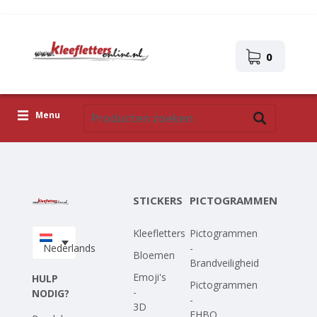
0
Menu
Kleefletters
Pictogrammen
STICKERS
PICTOGRAMMEN
Zelfklevende afbeeldingen
Kleefletters
Pictogrammen
Upload je eigen ontwerp
Nederlands
-
Bloemen
Brandveiligheid
Corona Covid-19
Emoji's
HULP
Pictogrammen
-
NODIG?
-
3D
EHBO